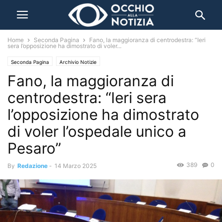
Home
Seconda Pagina
Fano, la maggioranza di centrodestra: “Ieri
sera l’opposizione ha dimostrato di voler...
Seconda Pagina
Archivio Notizie
Fano, la maggioranza di
centrodestra: “Ieri sera
l’opposizione ha dimostrato
di voler l’ospedale unico a
Pesaro”
389
0
By
Redazione
-
14 Marzo 2025