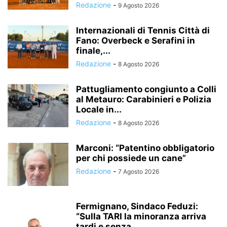
Redazione
-
9 Agosto 2026
Internazionali di Tennis Città di
Fano: Overbeck e Serafini in
finale,...
Redazione
-
8 Agosto 2026
Pattugliamento congiunto a Colli
al Metauro: Carabinieri e Polizia
Locale in...
Redazione
-
8 Agosto 2026
Marconi: “Patentino obbligatorio
per chi possiede un cane”
Redazione
-
7 Agosto 2026
Fermignano, Sindaco Feduzi:
“Sulla TARI la minoranza arriva
tardi e senza...