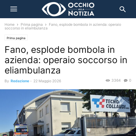
Home
Prima pagina
Fano, esplode bombola in azienda: operaio
soccorso in eliambulanza
Prima pagina
Fano, esplode bombola in
azienda: operaio soccorso in
eliambulanza
3364
0
By
Redazione
-
22 Maggio 2026