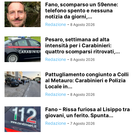
Fano, scomparso un 59enne:
telefono spento e nessuna
notizia da giorni,...
Redazione
-
8 Agosto 2026
Pesaro, settimana ad alta
intensità per i Carabinieri:
quattro scomparsi ritrovati,...
Redazione
-
8 Agosto 2026
Pattugliamento congiunto a Colli
al Metauro: Carabinieri e Polizia
Locale in...
Redazione
-
8 Agosto 2026
Fano – Rissa furiosa al Lisippo tra
giovani, un ferito. Spunta...
Redazione
-
7 Agosto 2026