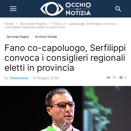
Home
Seconda Pagina
Fano co-capoluogo, Serfilippi convoca i
consiglieri regionali eletti in provincia
Seconda Pagina
Archivio Notizie
Fano co-capoluogo, Serfilippi
convoca i consiglieri regionali
eletti in provincia
70
0
By
Redazione
-
13 Maggio 2026