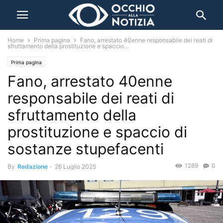
Home
Prima pagina
Fano, arrestato 40enne responsabile dei reati di
sfruttamento della prostituzione e spaccio...
Prima pagina
Fano, arrestato 40enne
responsabile dei reati di
sfruttamento della
prostituzione e spaccio di
sostanze stupefacenti
1289
0
By
Redazione
-
26 Luglio 2025