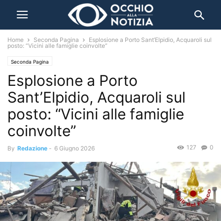
Home
Seconda Pagina
Esplosione a Porto Sant’Elpidio, Acquaroli sul
posto: “Vicini alle famiglie coinvolte”
Seconda Pagina
Esplosione a Porto
Sant’Elpidio, Acquaroli sul
posto: “Vicini alle famiglie
coinvolte”
127
0
By
Redazione
-
6 Giugno 2026