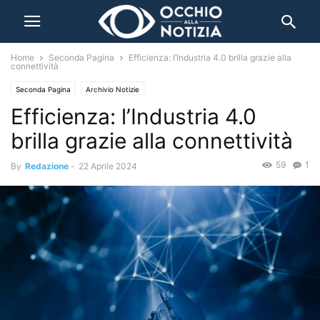
Home
Seconda Pagina
Efficienza: l’Industria 4.0 brilla grazie alla
connettività
Seconda Pagina
Archivio Notizie
Efficienza: l’Industria 4.0
brilla grazie alla connettività
59
1
By
Redazione
-
22 Aprile 2024