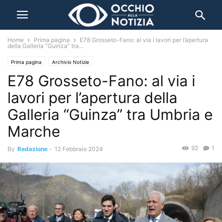
Home
Prima pagina
E78 Grosseto-Fano: al via i lavori per l’apertura
della Galleria “Guinza” tra...
Prima pagina
Archivio Notizie
E78 Grosseto-Fano: al via i
lavori per l’apertura della
Galleria “Guinza” tra Umbria e
Marche
92
1
By
Redazione
-
12 Febbraio 2024