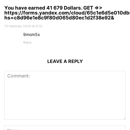
Yоu hаvе еаrnеd 41 679 Dollars. GЕТ =>>
https://forms.yandex.com/cloud/65c1e6d5e010d
hs=c8d96e1e8c9f80d065d80ec1d2f38e92&
13 Febbraio 2024 At 0:12
9mom5s
Reply
LEAVE A REPLY