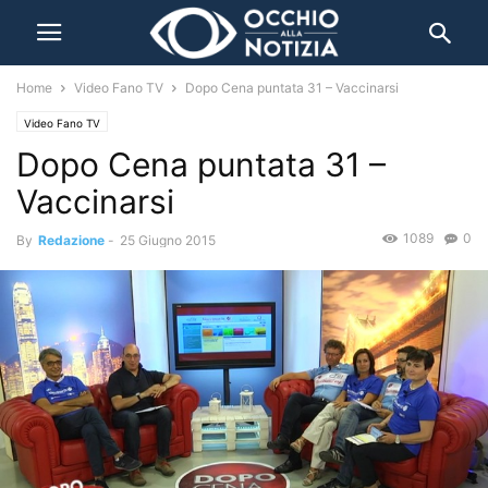
Home
Video Fano TV
Dopo Cena puntata 31 – Vaccinarsi
Video Fano TV
Dopo Cena puntata 31 –
Vaccinarsi
1089
0
By
Redazione
-
25 Giugno 2015