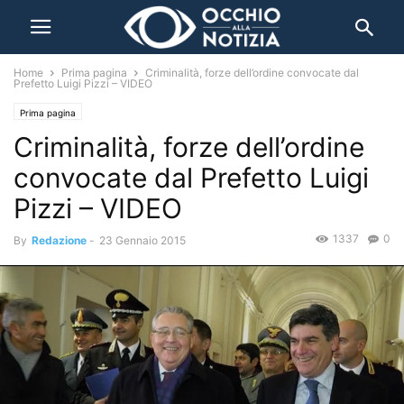
Home
Prima pagina
Criminalità, forze dell’ordine convocate dal
Prefetto Luigi Pizzi – VIDEO
Prima pagina
Criminalità, forze dell’ordine
convocate dal Prefetto Luigi
Pizzi – VIDEO
1337
0
By
Redazione
-
23 Gennaio 2015