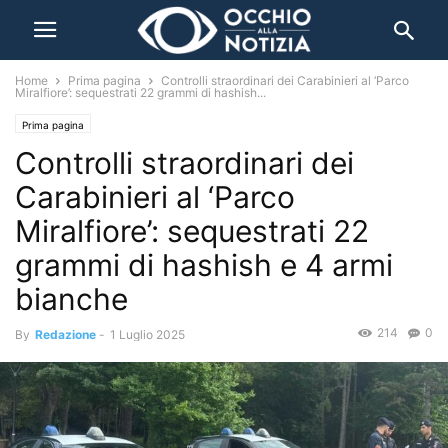
Home
Prima pagina
Controlli straordinari dei Carabinieri al ‘Parco
Miralfiore’: sequestrati 22 grammi di hashish...
Prima pagina
Controlli straordinari dei
Carabinieri al ‘Parco
Miralfiore’: sequestrati 22
grammi di hashish e 4 armi
bianche
214
0
By
Redazione
-
1 Luglio 2025