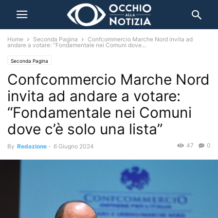
Home
Seconda Pagina
Confcommercio Marche Nord invita ad
andare a votare: “Fondamentale nei Comuni dove...
Seconda Pagina
Confcommercio Marche Nord
invita ad andare a votare:
“Fondamentale nei Comuni
dove c’è solo una lista”
47
0
By
Redazione
-
6 Giugno 2024