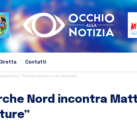
Diretta
Contatti
eo Ricci: “Priorità turismo e infrastrutture”
he Nord incontra Matteo
tture”