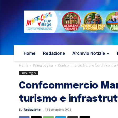
Home
Redazione
Archivio Notizie
Home
Prima pagina
Confcommercio Marche Nord incontra Matt
Prima pagina
Confcommercio Marc
turismo e infrastru
By
Redazione
-
15 Settembre 2025