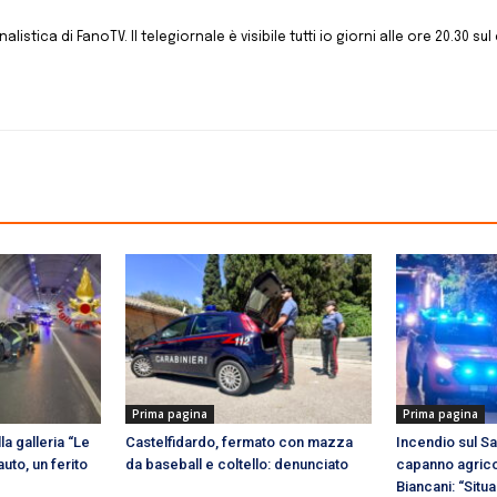
istica di FanoTV. Il telegiornale è visibile tutti io giorni alle ore 20.30 sul 
Prima pagina
Prima pagina
la galleria “Le
Castelfidardo, fermato con mazza
Incendio sul Sa
uto, un ferito
da baseball e coltello: denunciato
capanno agrico
Biancani: “Situ