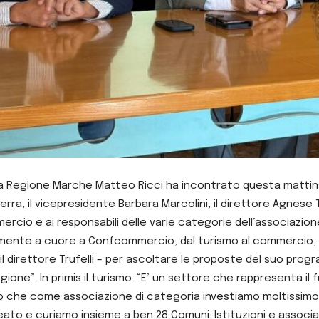
ella Regione Marche Matteo Ricci ha incontrato questa matti
erra, il vicepresidente Barbara Marcolini, il direttore Agnese 
ercio e ai responsabili delle varie categorie dell’associazion
mente a cuore a Confcommercio, dal turismo al commercio, fi
 il direttore Trufelli – per ascoltare le proposte del suo pro
gione”. In primis il turismo: “E’ un settore che rappresenta il
che come associazione di categoria investiamo moltissimo in 
eato e curiamo insieme a ben 28 Comuni. Istituzioni e associa