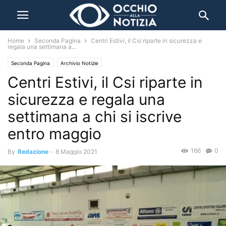
Home
Seconda Pagina
Centri Estivi, il Csi riparte in sicurezza e
regala una settimana a...
Seconda Pagina
Archivio Notizie
Centri Estivi, il Csi riparte in
sicurezza e regala una
settimana a chi si iscrive
entro maggio
166
0
By
Redazione
-
8 Maggio 2021