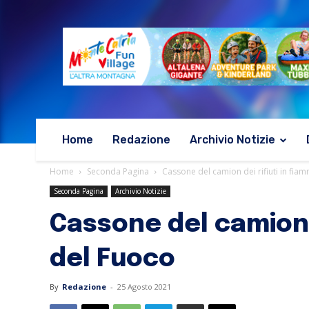
Home
Redazione
Archivio Notizie
Home
Seconda Pagina
Cassone del camion dei rifiuti in fiam
Seconda Pagina
Archivio Notizie
Cassone del camion d
del Fuoco
By
Redazione
-
25 Agosto 2021