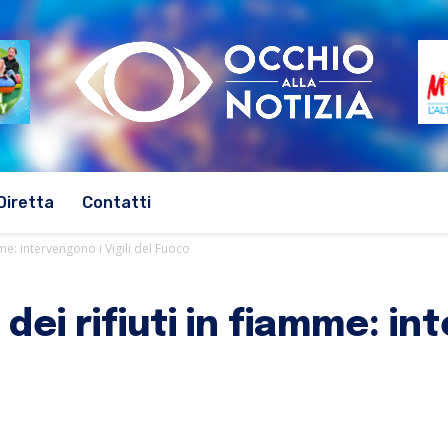
Diretta
Contatti
me: intervengono i Vigili del Fuoco
ei rifiuti in fiamme: int