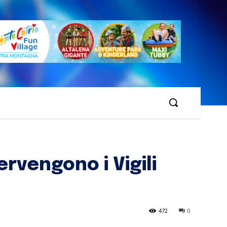
ervengono i Vigili
472
0