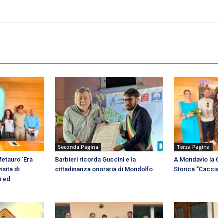
Seconda Pagina
Terza Pagina
etauro ‘Era
Barbieri ricorda Guccini e la
A Mondavio la
isita di
cittadinanza onoraria di Mondolfo
Storica “Caccia
i ed