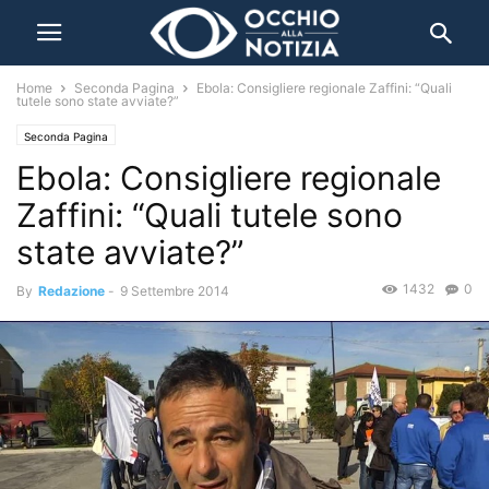
Home
Seconda Pagina
Ebola: Consigliere regionale Zaffini: “Quali
tutele sono state avviate?”
Seconda Pagina
Ebola: Consigliere regionale
Zaffini: “Quali tutele sono
state avviate?”
1432
0
By
Redazione
-
9 Settembre 2014