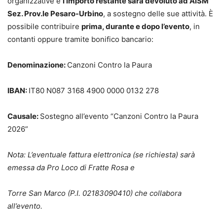
organizzative e
l’importo restante sarà devoluto ad AISM
Sez. Prov.le Pesaro-Urbino
, a sostegno delle sue attività. È
possibile contribuire
prima, durante e dopo l’evento
, in
contanti oppure tramite bonifico bancario:
Denominazione:
Canzoni Contro la Paura
IBAN:
IT80 N087 3168 4900 0000 0132 278
Causale:
Sostegno all’evento “Canzoni Contro la Paura
2026”
Nota: L’eventuale fattura elettronica (se richiesta) sarà
emessa da Pro Loco di Fratte Rosa e
Torre San Marco (P.I. 02183090410) che collabora
all’evento.