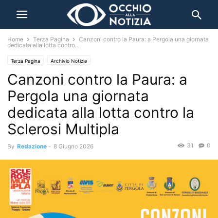
Home
Terza Pagina
Canzoni contro la Paura: a Pergola una giornata
dedicata alla lotta contro...
Terza Pagina
Archivio Notizie
Canzoni contro la Paura: a
Pergola una giornata
dedicata alla lotta contro la
Sclerosi Multipla
31
0
By
Redazione
-
8 Giugno 2026