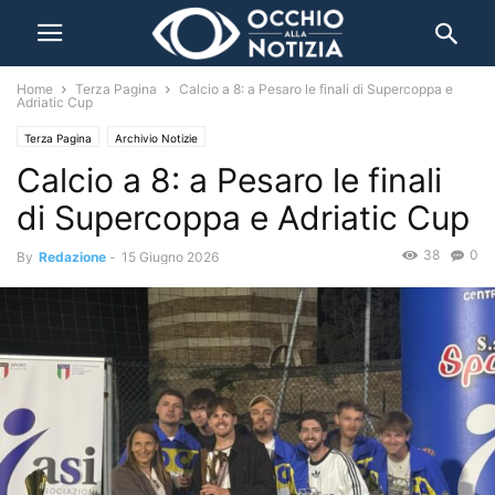
Home
Terza Pagina
Calcio a 8: a Pesaro le finali di Supercoppa e
Adriatic Cup
Terza Pagina
Archivio Notizie
Calcio a 8: a Pesaro le finali
di Supercoppa e Adriatic Cup
38
0
By
Redazione
-
15 Giugno 2026