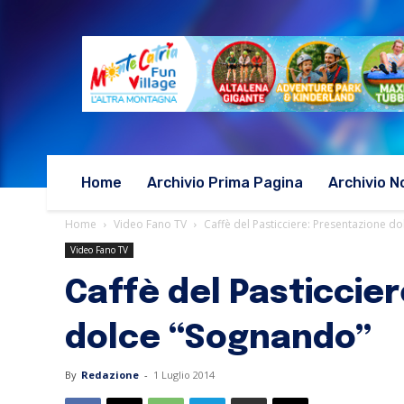
Home
Archivio Prima Pagina
Archivio N
Home
Video Fano TV
Caffè del Pasticciere: Presentazione d
Video Fano TV
Caffè del Pasticcie
dolce “Sognando”
By
Redazione
-
1 Luglio 2014