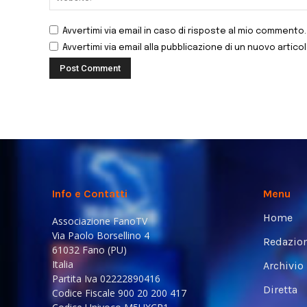
Avvertimi via email in caso di risposte al mio commento.
Avvertimi via email alla pubblicazione di un nuovo articol
Info e Contatti
Menu
Home
Associazione FanoTV
Via Paolo Borsellino 4
Redazio
61032 Fano (PU)
Italia
Archivio
Partita Iva 02222890416
Diretta
Codice Fiscale 900 20 200 417