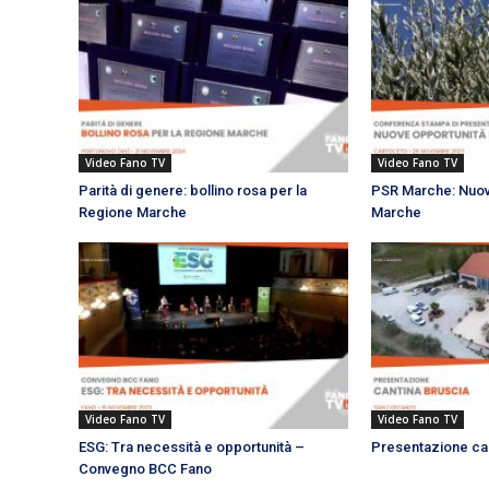
Video Fano TV
Video Fano TV
Parità di genere: bollino rosa per la
PSR Marche: Nuove
Regione Marche
Marche
Video Fano TV
Video Fano TV
ESG: Tra necessità e opportunità –
Presentazione can
Convegno BCC Fano