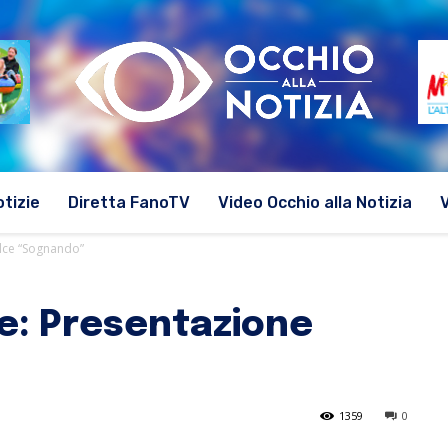
otizie
Diretta FanoTV
Video Occhio alla Notizia
olce “Sognando”
re: Presentazione
1359
0