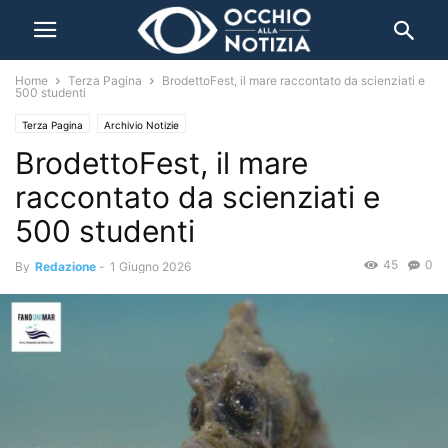
Home
Terza Pagina
BrodettoFest, il mare raccontato da scienziati e
500 studenti
Terza Pagina
Archivio Notizie
BrodettoFest, il mare
raccontato da scienziati e
500 studenti
45
0
By
Redazione
-
1 Giugno 2026