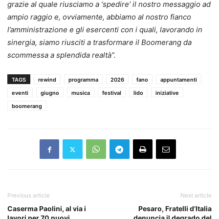
grazie al quale riusciamo a ‘spedire’ il nostro messaggio ad
ampio raggio e, ovviamente, abbiamo al nostro fianco
l’amministrazione e gli esercenti con i quali, lavorando in
sinergia, siamo riusciti a trasformare il Boomerang da
scommessa a splendida realtà”.
TAGS
rewind
programma
2026
fano
appuntamenti
eventi
giugno
musica
festival
lido
iniziative
boomerang
Previous article
Next article
Caserma Paolini, al via i
Pesaro, Fratelli d’Italia
lavori per 70 nuovi
denuncia il degrado del