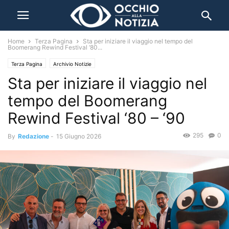
Home
Terza Pagina
Sta per iniziare il viaggio nel tempo del
Boomerang Rewind Festival ‘80...
Terza Pagina
Archivio Notizie
Sta per iniziare il viaggio nel
tempo del Boomerang
Rewind Festival ‘80 – ‘90
295
0
By
Redazione
-
15 Giugno 2026