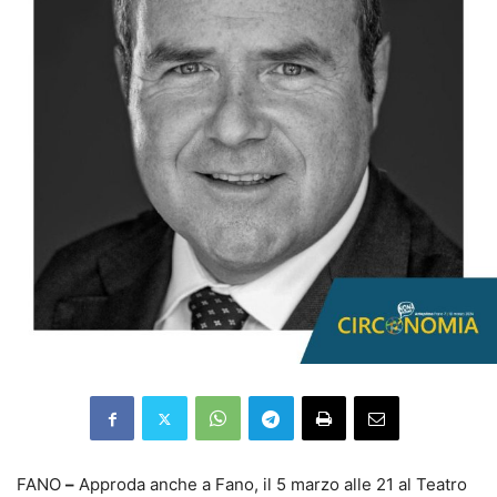
FANO
–
Approda anche a Fano, il 5 marzo alle 21 al Teatro