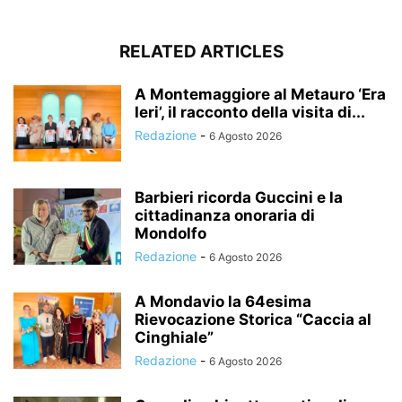
RELATED ARTICLES
A Montemaggiore al Metauro ‘Era
Ieri’, il racconto della visita di...
Redazione
-
6 Agosto 2026
Barbieri ricorda Guccini e la
cittadinanza onoraria di
Mondolfo
Redazione
-
6 Agosto 2026
A Mondavio la 64esima
Rievocazione Storica “Caccia al
Cinghiale”
Redazione
-
6 Agosto 2026