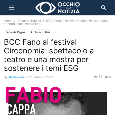
Home
Seconda Pagina
BCC Fano al festival Circonomia: spettacolo
a teatro e una mostra per...
Seconda Pagina
Archivio Notizie
BCC Fano al festival
Circonomia: spettacolo a
teatro e una mostra per
sostenere i temi ESG
56
0
By
Redazione
-
27 Febbraio 2024