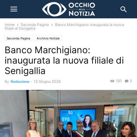
Home
Seconda Pagina
Banco Marchigiano: inaugurata la nuova
filiale di Senigallia
Seconda Pagina
Archivio Notizie
Banco Marchigiano:
inaugurata la nuova filiale di
Senigallia
181
0
By
Redazione
-
12 Giugno 2026