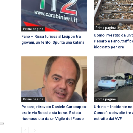
Prima pagina
Prima pagina
Uomo investito da un t
Fano – Rissa furiosa al Lisippo tra
Pesaro e Fano, traffic
giovani, un ferito. Spunta una katana
bloccato per ore
Prima pagina
Prima pagina
Pesaro, ritrovato Daniele Caracappa:
Urbino – Incidente nel
era in via Rossi e sta bene. È stato
Conce”: coinvolte tre a
riconosciuto da un Vigile del Fuoco
estratto dai VVF