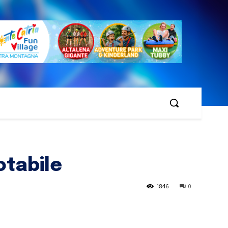
otabile
1846
0