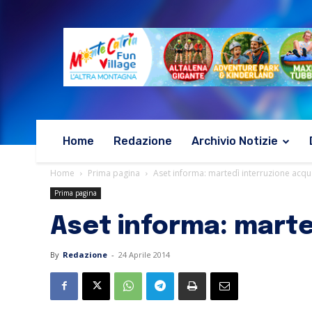
Home
Redazione
Archivio Notizie
Home
Prima pagina
Aset informa: martedì interruzione acqu
Prima pagina
Aset informa: marte
By
Redazione
-
24 Aprile 2014