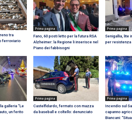
Prima pagina
Prima pagina
reno tra
Fano, 60 posti letto per la futura RSA
Senigallia, lite
o ferroviario
Alzheimer: la Regione li inserisce nel
per resistenza 
Piano dei fabbisogni
Prima pagina
Prima pagina
la galleria “Le
Castelfidardo, fermato con mazza
Incendio sul Sa
uto, un ferito
da baseball e coltello: denunciato
capanno agrico
Biancani: “Situ