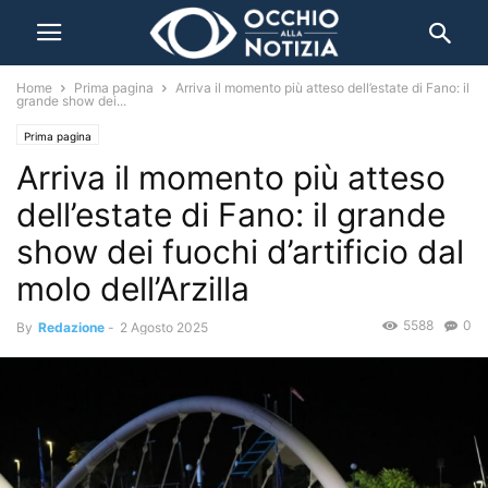
Home
Prima pagina
Arriva il momento più atteso dell’estate di Fano: il
grande show dei...
Prima pagina
Arriva il momento più atteso
dell’estate di Fano: il grande
show dei fuochi d’artificio dal
molo dell’Arzilla
5588
0
By
Redazione
-
2 Agosto 2025