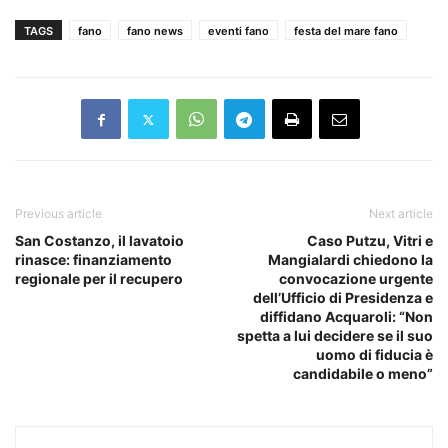
TAGS
fano
fano news
eventi fano
festa del mare fano
Previous article
Next article
San Costanzo, il lavatoio
Caso Putzu, Vitri e
rinasce: finanziamento
Mangialardi chiedono la
regionale per il recupero
convocazione urgente
dell’Ufficio di Presidenza e
diffidano Acquaroli: “Non
spetta a lui decidere se il suo
uomo di fiducia è
candidabile o meno”