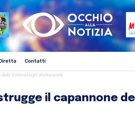
Diretta
Contatti
della “Cotteria Magrì” alla Baraccola
strugge il capannone del