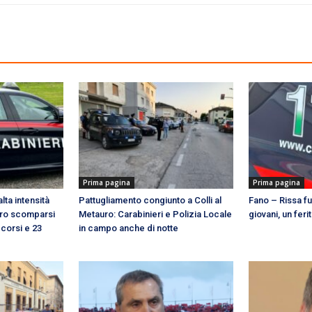
Prima pagina
Prima pagina
lta intensità
Pattugliamento congiunto a Colli al
Fano – Rissa fu
ttro scomparsi
Metauro: Carabinieri e Polizia Locale
giovani, un fer
ccorsi e 23
in campo anche di notte