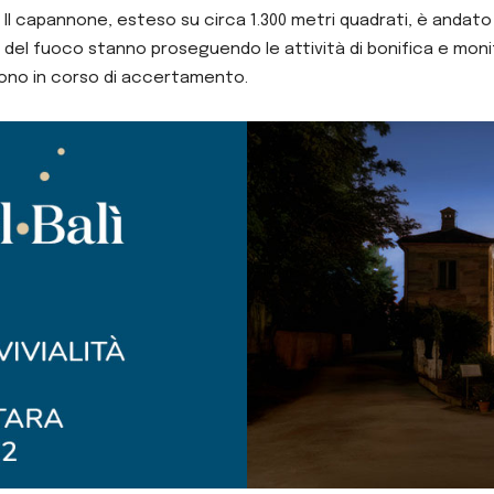
ata. Il capannone, esteso su circa 1.300 metri quadrati, è and
ili del fuoco stanno proseguendo le attività di bonifica e mon
 sono in corso di accertamento.