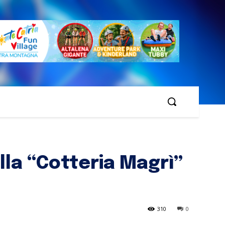
la “Cotteria Magrì”
310
0