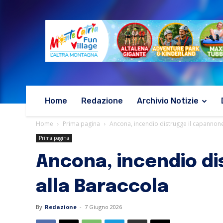
Home
Redazione
Archivio Notizie
Home
Prima pagina
Ancona, incendio distrugge il capannone 
Prima pagina
Ancona, incendio di
alla Baraccola
By
Redazione
-
7 Giugno 2026