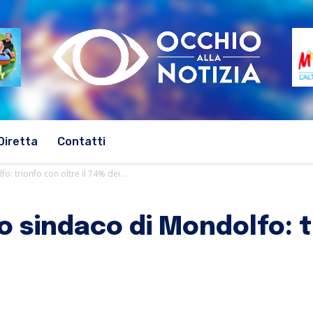
Diretta
Contatti
: trionfo con oltre il 74% dei...
 sindaco di Mondolfo: tr