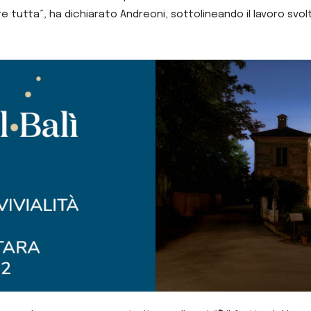
utta”, ha dichiarato Andreoni, sottolineando il lavoro svolto