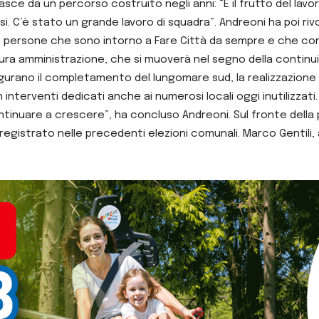
sce da un percorso costruito negli anni: “È il frutto del lavo
. C’è stato un grande lavoro di squadra”. Andreoni ha poi riv
e persone che sono intorno a Fare Città da sempre e che con
ura amministrazione, che si muoverà nel segno della continuit
te figurano il completamento del lungomare sud, la realizzazion
interventi dedicati anche ai numerosi locali oggi inutilizzati.
tinuare a crescere”, ha concluso Andreoni. Sul fronte della p
76% registrato nelle precedenti elezioni comunali. Marco Gentil