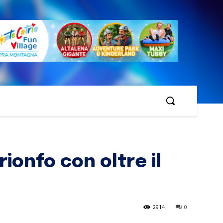
ionfo con oltre il
2914
0