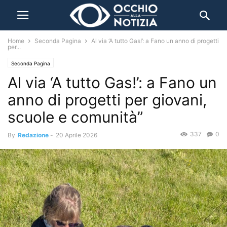
Home
Seconda Pagina
Al via ‘A tutto Gas!’: a Fano un anno di progetti
per...
Seconda Pagina
Al via ‘A tutto Gas!’: a Fano un
anno di progetti per giovani,
scuole e comunità”
337
0
By
Redazione
-
20 Aprile 2026