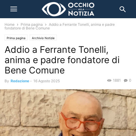
Home
Prima pagina
Addio a Ferrante Tonelli, anima e padre
fondatore di Bene Comune
Prima pagina
Archivio Notizie
Addio a Ferrante Tonelli,
anima e padre fondatore di
Bene Comune
1881
0
By
Redazione
-
16 Agosto 2025