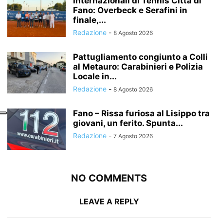
Internazionali di Tennis Città di
Fano: Overbeck e Serafini in
finale,...
Redazione
-
8 Agosto 2026
Pattugliamento congiunto a Colli
al Metauro: Carabinieri e Polizia
Locale in...
Redazione
-
8 Agosto 2026
Fano – Rissa furiosa al Lisippo tra
giovani, un ferito. Spunta...
Redazione
-
7 Agosto 2026
NO COMMENTS
LEAVE A REPLY