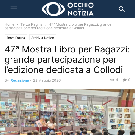
Home
Terza Pagina
47ª Mostra Libro per Ragazzi: grande
partecipazione per l’edizione dedicata a Collodi
Terza Pagina
Archivio Notizie
47ª Mostra Libro per Ragazzi:
grande partecipazione per
l’edizione dedicata a Collodi
41
0
By
Redazione
-
22 Maggio 2026