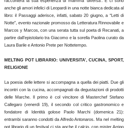
racconterà la sua esperienza di mamma ‘diversa’. E ci sono
anche gli amori infelici di Leopardi in una notte bianca dedicata al
libro: il Passaggi aderisce, infatti, sabato 20 giugno, a “Letti di
Notte”, evento nazionale promosso da Letteratura Rinnovabile e
Marcos y Marcos, con una serata tutta sul poeta di Recanati, a
partire dall’epistolario tra Giacomo e la sorella Paolina curato da
Laura Barile e Antonio Prete per Nottetempo.
MELTING POT LIBRARIO: UNIVERSITA’, CUCINA, SPORT,
RELIGIONE
La poesia delle lettere si accompagna a quella dei piatti. Due gli
incontri con la cucina, accompagnati da degustazioni di prodotti
delle Marche. Il primo è col vincitore di Masterchef Stefano
Callegaro (venerdì 19), il secondo col critico gastronomico e
fondatore di Identità golose Paolo Marchi (domenica 21):
entrambi saranno condotti da Alfredo Antonaros. Ma nel melting
pot librario di un festival ci sta anche il calcio, con mister Arrigo