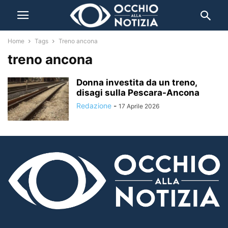
Home
Tags
Treno ancona
treno ancona
Donna investita da un treno,
disagi sulla Pescara-Ancona
Redazione
-
17 Aprile 2026