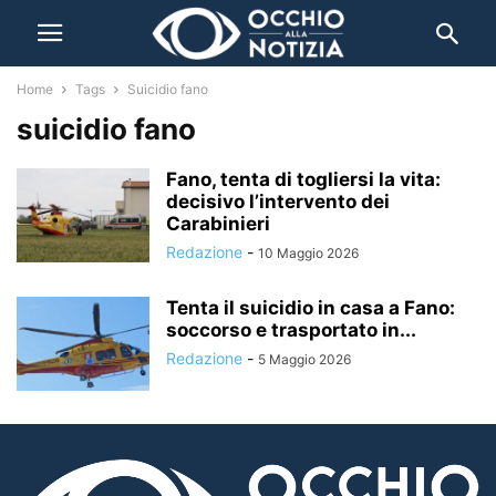
Home
Tags
Suicidio fano
suicidio fano
Fano, tenta di togliersi la vita:
decisivo l’intervento dei
Carabinieri
Redazione
-
10 Maggio 2026
Tenta il suicidio in casa a Fano:
soccorso e trasportato in...
Redazione
-
5 Maggio 2026