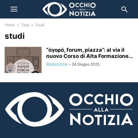
Home
Tags
Studi
studi
“ἀγορά, forum, piazza”: al via il
nuovo Corso di Alta Formazione...
Redazione
-
24 Giugno 2025