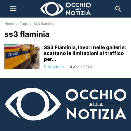
Home
Tags
Ss3 flaminia
ss3 flaminia
SS3 Flaminia, lavori nelle gallerie:
scattano le limitazioni al traffico
per...
Redazione
-
14 Aprile 2026