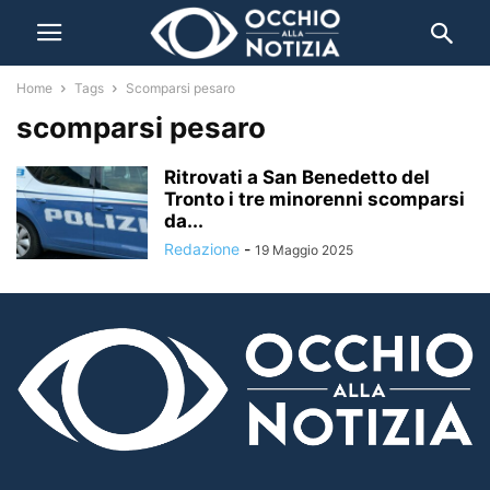
Home
Tags
Scomparsi pesaro
scomparsi pesaro
Ritrovati a San Benedetto del
Tronto i tre minorenni scomparsi
da...
Redazione
-
19 Maggio 2025