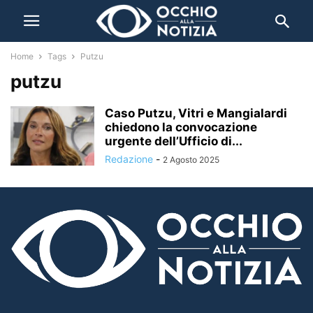
Home
Tags
Putzu
putzu
Caso Putzu, Vitri e Mangialardi
chiedono la convocazione
urgente dell’Ufficio di...
Redazione
-
2 Agosto 2025