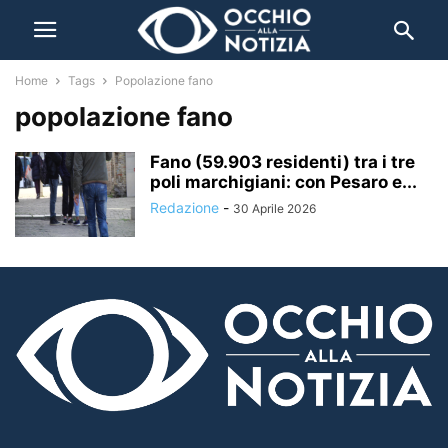
Home
Tags
Popolazione fano
popolazione fano
Fano (59.903 residenti) tra i tre
poli marchigiani: con Pesaro e...
Redazione
-
30 Aprile 2026