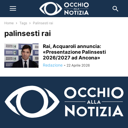
Home
Tags
Palinsesti rai
palinsesti rai
Rai, Acquaroli annuncia:
«Presentazione Palinsesti
2026/2027 ad Ancona»
Redazione
-
22 Aprile 2026