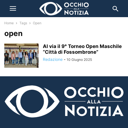
Home
Tags
Open
open
Al via il 9° Torneo Open Maschile
“Città di Fossombrone”
Redazione
-
10 Giugno 2025