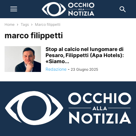
Home
Tags
Marco filippetti
marco filippetti
Stop al calcio nel lungomare di
Pesaro, Filippetti (Apa Hotels):
«Siamo...
Redazione
-
23 Giugno 2025