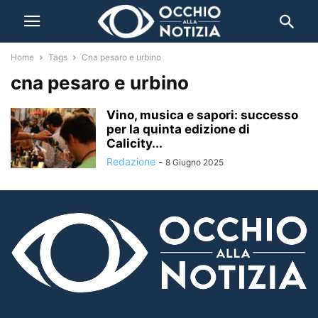
Home
Tags
Cna pesaro e urbino
cna pesaro e urbino
Vino, musica e sapori: successo
per la quinta edizione di
Calicity...
Redazione
-
8 Giugno 2025