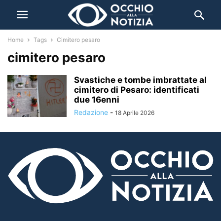
Home
Tags
Cimitero pesaro
cimitero pesaro
Svastiche e tombe imbrattate al
cimitero di Pesaro: identificati
due 16enni
Redazione
-
18 Aprile 2026