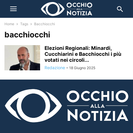
Home
Tags
Bacchiocchi
bacchiocchi
Elezioni Regionali: Minardi,
Cucchiarini e Bacchiocchi i più
votati nei circoli...
Redazione
-
18 Giugno 2025