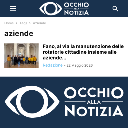
Home
Tags
Aziende
aziende
Fano, al via la manutenzione delle
rotatorie cittadine insieme alle
aziende...
Redazione
-
22 Maggio 2026