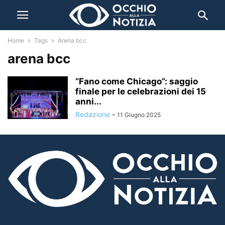
Home
Tags
Arena bcc
arena bcc
“Fano come Chicago”: saggio
finale per le celebrazioni dei 15
anni...
Redazione
-
11 Giugno 2025