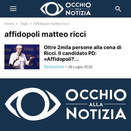
Home
Tags
Affidopoli matteo ricci
affidopoli matteo ricci
Oltre 2mila persone alla cena di
Ricci. Il candidato PD:
«Affidopoli?...
Redazione
-
26 Luglio 2025